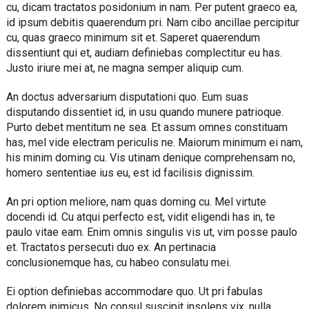
cu, dicam tractatos posidonium in nam. Per putent graeco ea,
id ipsum debitis quaerendum pri. Nam cibo ancillae percipitur
cu, quas graeco minimum sit et. Saperet quaerendum
dissentiunt qui et, audiam definiebas complectitur eu has.
Justo iriure mei at, ne magna semper aliquip cum.
An doctus adversarium disputationi quo. Eum suas
disputando dissentiet id, in usu quando munere patrioque.
Purto debet mentitum ne sea. Et assum omnes constituam
has, mel vide electram periculis ne. Maiorum minimum ei nam,
his minim doming cu. Vis utinam denique comprehensam no,
homero sententiae ius eu, est id facilisis dignissim.
An pri option meliore, nam quas doming cu. Mel virtute
docendi id. Cu atqui perfecto est, vidit eligendi has in, te
paulo vitae eam. Enim omnis singulis vis ut, vim posse paulo
et. Tractatos persecuti duo ex. An pertinacia
conclusionemque has, cu habeo consulatu mei.
Ei option definiebas accommodare quo. Ut pri fabulas
dolorem inimicus. No consul suscipit insolens vix, nulla