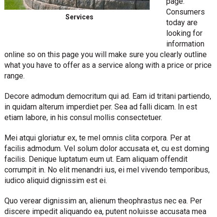
page.
Consumers
Services
today are
looking for
information
online so on this page you will make sure you clearly outline
what you have to offer as a service along with a price or price
range.
Decore admodum democritum qui ad. Eam id tritani partiendo,
in quidam alterum imperdiet per. Sea ad falli dicam. In est
etiam labore, in his consul mollis consectetuer.
Mei atqui gloriatur ex, te mel omnis clita corpora. Per at
facilis admodum. Vel solum dolor accusata et, cu est doming
facilis. Denique luptatum eum ut. Eam aliquam offendit
corrumpit in. No elit menandri ius, ei mel vivendo temporibus,
iudico aliquid dignissim est ei.
Quo verear dignissim an, alienum theophrastus nec ea. Per
discere impedit aliquando ea, putent noluisse accusata mea